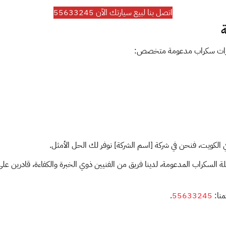
اتصل بنا لبيع سيارتك الآن 55633245
ة
سيارات سكراب مدعومة متخصص:
ويت، فنحن في شركة [اسم الشركة] نوفر لك الحل الأمثل.
ة السكراب المدعومة، لدينا فريق من الفنيين ذوي الخبرة والكفاءة، قادرين 
منا:
55633245
.