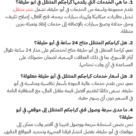
1. ما هي الخدمات التي يقدمها كراجكم المتنقل في أبو حليفة؟
نقدم مجموعة واسعة من الخدمات في أبو حليفة، تشمل
بنشر متنقل
،
تبديل بطاريات، ميكانيكا وكهرباء سيارات، برمجة، فتح أقفال، إصلاح تكييف،
وحتى حدادة وصبغ سيارات، بالإضافة إلى خدمات إنقاذ وتعبئة بنزين
متنقلة.
2. هل كراجكم المتنقل متاح 24 ساعة في أبو حليفة؟
نعم، كراجنا المتنقل في أبو حليفة متاح لخدمتكم على مدار 24 ساعة طوال
أيام الأسبوع، بما في ذلك العطلات الرسمية، لضمان حصولك على
المساعدة في أي وقت تحتاجها.
3. هل أسعار خدمات كراجكم المتنقل في أبو حليفة معقولة؟
نعم، نحن نقدم خدمات عالية الجودة بأسعار تنافسية ومناسبة في أبو
حليفة. نسعى دائمًا لتقديم أفضل قيمة مقابل المال، مع الشفافية التامة
في التسعير دون أي رسوم خفية.
4. ما مدى سرعة وصول فني كراجكم المتنقل إلى موقعي في أبو
حليفة؟
نحن نضمن استجابة سريعة ووصول فنيينا في أقصر وقت ممكن إلى
موقعك في أبو حليفة، بفضل انتشار فرقنا المجهزة وتحديد المواقع الدقيق،