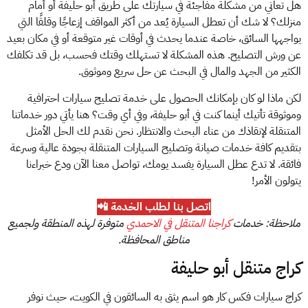
هل تعاني من مشكلة مفاجئة في سيارتك على طريق أبو حليفة أو أمام
منزلك؟ لا شك أن تعطل السيارة يُعد من أكثر المواقف إزعاجًا وقلقًا التي
يواجهها السائق، خاصة عندما يحدث في أوقات غير متوقعة أو في مكان بعيد
عن ورش التصليح. هذه المشكلة لا تستهلك وقتك فحسب، بل قد تكلفك
الكثير من الجهد والمال في البحث عن حل سريع وموثوق.
لكن ماذا لو كان بإمكانك الحصول على خدمة تصليح سيارات احترافية
وموثوقة تأتيك أينما كنت في أبو حليفة، وفي أي وقت؟ هنا يأتي دور خدماتنا
المتنقلة لإنقاذك من عناء البحث والانتظار. نحن نقدم لك الحل الأمثل
بتقديم كافة خدمات صيانة وتصليح السيارات المتنقلة بجودة عالية وسرعة
فائقة. لا تدع عطل السيارة يفسد يومك، تواصل معنا الآن ودع خبراءنا
يتولون الأمر!
اتصل بنا لطلب الخدمة 📲
ملاحظة: خدمات
كراجنا المتنقل في الاحمدي
متوفرة لهذه المنطقة ولجميع
مناطق المحافظة.
كراج متنقل أبو حليفة
كراج سيارات فكس كار هو اسم يثق به السائقون في الكويت، حيث نوفر