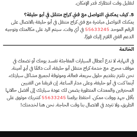
لتقليل وقت انتظارك قدر الإمكان.
5. كيف يمكنني التواصل مع فني كراج متنقل في أبو حليفة؟
يمكنك التواصل مباشرة مع فني كراج متنقل في أبو حليفة بالاتصال على
الرقم الموحد
55633245
في أي وقت. سيتم الرد على مكالمتك وتوجيه
الدعم الفني اللازم إليك فورًا.
الخاتمة
في النهاية، لا تدع أعطال السيارات المفاجئة تفسد يومك أو تضعك في
موقف محرج. مع خدمة كراج متنقل أبو حليفة، أنت دائمًا في أيدٍ أمينة.
نحن نلتزم بتقديم حلول سريعة، فعالة، وموثوقة لجميع مشاكل سيارتك،
أينما كنت في أبو حليفة، وعلى مدار الساعة. إن فريقنا من الفنيين
المحترفين والمعدات المتطورة يضمن لك عودة سيارتك إلى أفضل حالاتها
بأقل جهد ووقت ممكن. احتفظ برقمنا
55633245
كشريك موثوق على
الطريق، ولا تتردد في الاتصال بنا وقت الحاجة. نحن هنا لخدمتك!